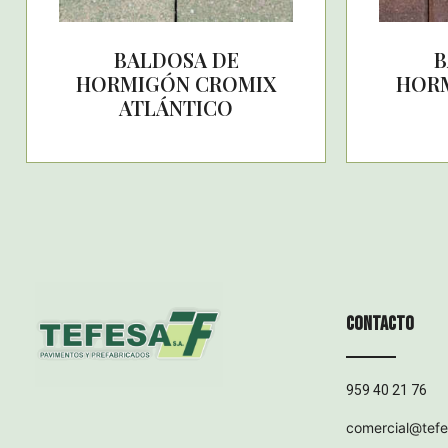
BALDOSA DE
B
HORMIGÓN CROMIX
HOR
ATLÁNTICO
Contacto
959 40 21 76
comercial@tef