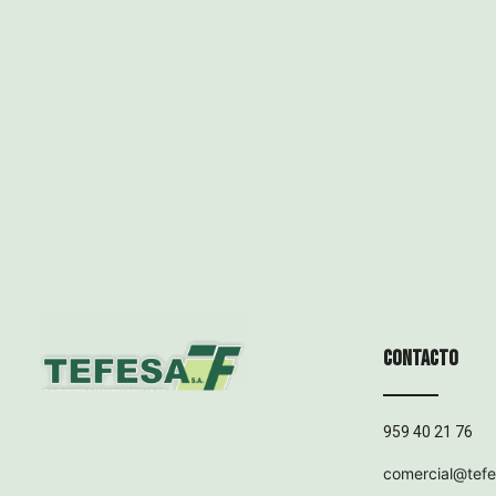
Contacto
959 40 21 76
comercial@tef